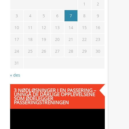
1
2
3
4
5
6
7
8
9
10
11
12
13
14
15
16
17
18
19
20
21
22
23
24
25
26
27
28
29
30
31
« des
3 NØDLØSNINGER I EN PASSERING –
UNNGÅ DE DÅRLIGE OPPLEVELSENE
SOM ØDELEGGER
PASSERINGSTRENINGEN