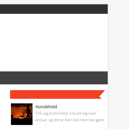
Hundehold
Å få seg hund betyr å ta på seg mye
ansvar, og det er ikke noe man bør gjøre
uten å ha tenkt nøye gjennom...