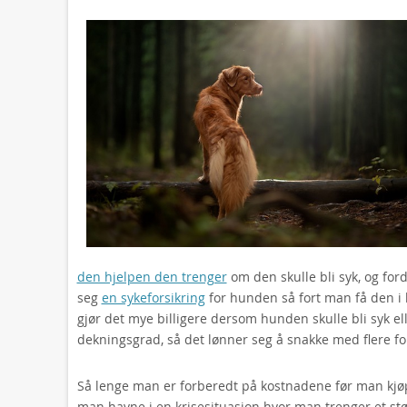
den hjelpen den trenger
om den skulle bli syk, og for
seg
en sykeforsikring
for hunden så fort man få den i h
gjør det mye billigere dersom hunden skulle bli syk el
dekningsgrad, så det lønner seg å snakke med flere fo
Så lenge man er forberedt på kostnadene før man kjø
man havne i en krisesituasjon hvor man trenger et stør