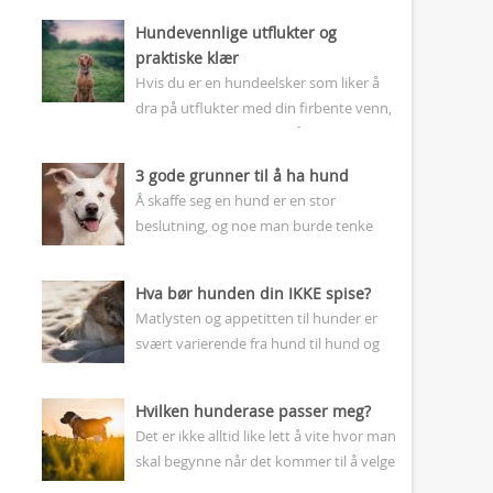
Hundevennlige utflukter og
praktiske klær
Hvis du er en hundeelsker som liker å
dra på utflukter med din firbente venn,
vet du hvor viktig det er å ha praktiske
klær...
3 gode grunner til å ha hund
Å skaffe seg en hund er en stor
beslutning, og noe man burde tenke
godt gjennom innen man tar steget.
Slett ikke alle passer som...
Hva bør hunden din IKKE spise?
Matlysten og appetitten til hunder er
svært varierende fra hund til hund og
rase til rase. Mens enkelte hunder knapt
har matlyst og man nærmest...
Hvilken hunderase passer meg?
Det er ikke alltid like lett å vite hvor man
skal begynne når det kommer til å velge
seg en hund. I denne artikkelen skal...