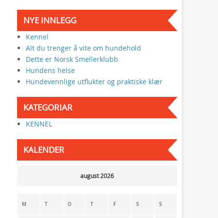
NYE INNLEGG
Kennel
Alt du trenger å vite om hundehold
Dette er Norsk Smellerklubb
Hundens helse
Hundevennlige utflukter og praktiske klær
KATEGORIAR
KENNEL
KALENDER
august 2026
M
T
O
T
F
S
S