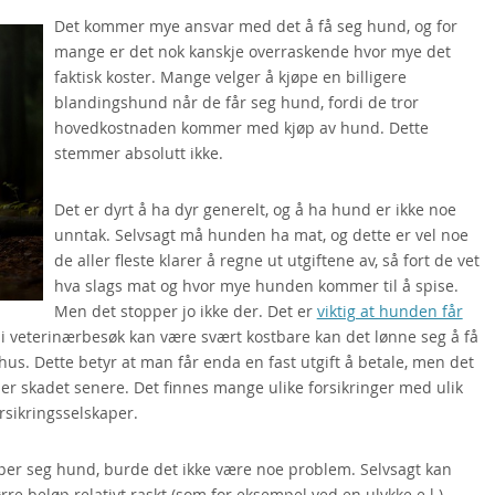
Det kommer mye ansvar med det å få seg hund, og for
mange er det nok kanskje overraskende hvor mye det
faktisk koster. Mange velger å kjøpe en billigere
blandingshund når de får seg hund, fordi de tror
hovedkostnaden kommer med kjøp av hund. Dette
stemmer absolutt ikke.
Det er dyrt å ha dyr generelt, og å ha hund er ikke noe
unntak. Selvsagt må hunden ha mat, og dette er vel noe
de aller fleste klarer å regne ut utgiftene av, så fort de vet
hva slags mat og hvor mye hunden kommer til å spise.
Men det stopper jo ikke der. Det er
viktig at hunden får
di veterinærbesøk kan være svært kostbare kan det lønne seg å få
us. Dette betyr at man får enda en fast utgift å betale, men det
ler skadet senere. Det finnes mange ulike forsikringer med ulik
rsikringsselskaper.
per seg hund, burde det ikke være noe problem. Selvsagt kan
re beløp relativt raskt (som for eksempel ved en ulykke e.l.),