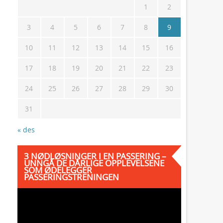
1
2
3
4
5
6
7
8
9
10
11
12
13
14
15
16
17
18
19
20
21
22
23
24
25
26
27
28
29
30
31
« des
3 NØDLØSNINGER I EN PASSERING –
UNNGÅ DE DÅRLIGE OPPLEVELSENE
SOM ØDELEGGER
PASSERINGSTRENINGEN