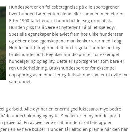
Hundesport er en fellesbetegnelse på alle sportsgrener
hvor hunden fører, enten alene eller sammen med eieren.
Etter 1900-tallet endret hundeholdet seg dramatisk.
Hunden gikk fra å være et nyttedyr til å bli et kjæledyr.
Spesielle egenskaper ble avlet fram hos ulike hunderaser
og det er disse egenskapene man konkurrerer med i dag.
Hundesport blir gjerne delt inn i regulær hundesport og
brukshundesport. Regulær hundesport er for eksempel
hundekjøring og agility. Dette er sportsgrener som bare er
ren underholdning. Brukshundesport er for eksempel
oppsporing av mennesker og feltsøk, noe som er til nytte for
samfunnet.
kkelig arbeid. Alle dyr har en enormt god luktesans, mye bedre
 både underholdning og nytte. Smeller er en ny hundesport i
n prøve på. En av øvelsene er at hunden skal lete opp en
ger i en av flere bokser. Hunden får alltid en premie når den har