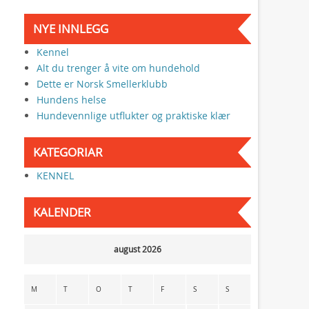
NYE INNLEGG
Kennel
Alt du trenger å vite om hundehold
Dette er Norsk Smellerklubb
Hundens helse
Hundevennlige utflukter og praktiske klær
KATEGORIAR
KENNEL
KALENDER
august 2026
M
T
O
T
F
S
S