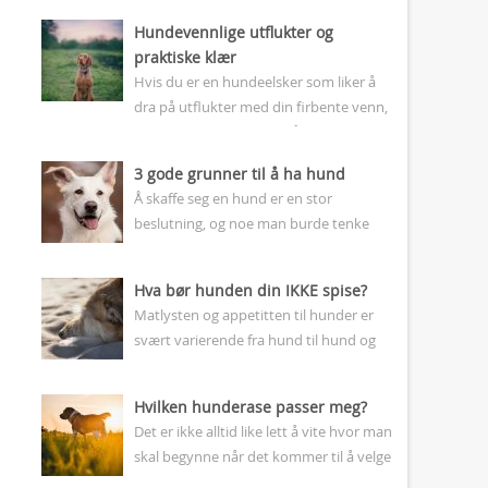
Hundevennlige utflukter og
praktiske klær
Hvis du er en hundeelsker som liker å
dra på utflukter med din firbente venn,
vet du hvor viktig det er å ha praktiske
klær...
3 gode grunner til å ha hund
Å skaffe seg en hund er en stor
beslutning, og noe man burde tenke
godt gjennom innen man tar steget.
Slett ikke alle passer som...
Hva bør hunden din IKKE spise?
Matlysten og appetitten til hunder er
svært varierende fra hund til hund og
rase til rase. Mens enkelte hunder knapt
har matlyst og man nærmest...
Hvilken hunderase passer meg?
Det er ikke alltid like lett å vite hvor man
skal begynne når det kommer til å velge
seg en hund. I denne artikkelen skal...