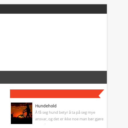
Hundehold
Å få seg hund betyr å ta på seg mye
ansvar, og det er ikke noe man bør gjøre
uten å ha tenkt nøye gjennom...