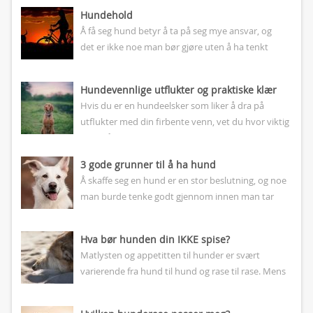
Hundehold
Å få seg hund betyr å ta på seg mye ansvar, og
det er ikke noe man bør gjøre uten å ha tenkt
nøye gjennom...
Hundevennlige utflukter og praktiske klær
Hvis du er en hundeelsker som liker å dra på
utflukter med din firbente venn, vet du hvor viktig
det er å ha praktiske klær...
3 gode grunner til å ha hund
Å skaffe seg en hund er en stor beslutning, og noe
man burde tenke godt gjennom innen man tar
steget. Slett ikke alle passer som...
Hva bør hunden din IKKE spise?
Matlysten og appetitten til hunder er svært
varierende fra hund til hund og rase til rase. Mens
enkelte hunder knapt har matlyst og man
nærmest...