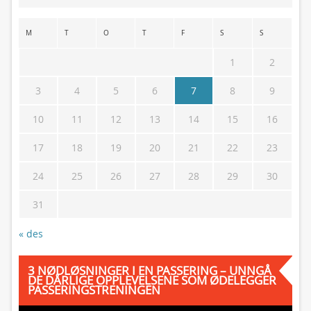
M
T
O
T
F
S
S
1
2
3
4
5
6
7
8
9
10
11
12
13
14
15
16
17
18
19
20
21
22
23
24
25
26
27
28
29
30
31
« des
3 NØDLØSNINGER I EN PASSERING – UNNGÅ
DE DÅRLIGE OPPLEVELSENE SOM ØDELEGGER
PASSERINGSTRENINGEN