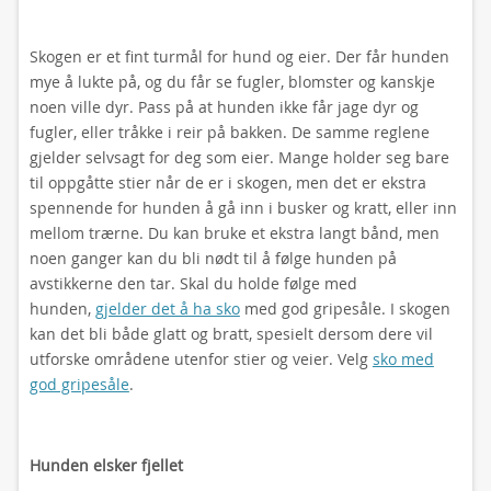
Skogen er et fint turmål for hund og eier. Der får hunden
mye å lukte på, og du får se fugler, blomster og kanskje
noen ville dyr. Pass på at hunden ikke får jage dyr og
fugler, eller tråkke i reir på bakken. De samme reglene
gjelder selvsagt for deg som eier. Mange holder seg bare
til oppgåtte stier når de er i skogen, men det er ekstra
spennende for hunden å gå inn i busker og kratt, eller inn
mellom trærne. Du kan bruke et ekstra langt bånd, men
noen ganger kan du bli nødt til å følge hunden på
avstikkerne den tar. Skal du holde følge med
hunden,
gjelder det å ha sko
med god gripesåle. I skogen
kan det bli både glatt og bratt, spesielt dersom dere vil
utforske områdene utenfor stier og veier. Velg
sko med
god gripesåle
.
Hunden elsker fjellet