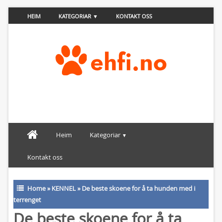
HEIM
KATEGORIAR
KONTAKT OSS
Heim
Kategoriar
Kontakt oss
Home
»
KENNEL
»
De beste skoene for å ta hunden med i
terrenget
De beste skoene for å ta