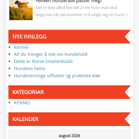
Hvilken hunderase passer meg?
Det er ikke alltid like lett å vite hvor man skal
begynne når det kommer til å velge seg en hund. I
denne artikkelen skal...
NYE INNLEGG
Kennel
Alt du trenger å vite om hundehold
Dette er Norsk Smellerklubb
Hundens helse
Hundevennlige utflukter og praktiske klær
KATEGORIAR
KENNEL
KALENDER
august 2026