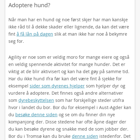
Adoptere hund?
Når man har en hund og noe først skjer har man kanskje
ikke råd til å dekke skader eller lignende, da kan det være
fint
å få lån på dagen
slik at man ikke har noe å bekymre
seg for.
Agility er noe som er veldig moro for mange eiere og også
en veldig spennende aktivitet for mange hunder. Det er
viktig at de blir aktivisert og kan ha det gøy på samme tid.
Har du ikke hund ifra før kan det være fint å sjekke for
eksempel
sider som dyrenes hjelper
som hjelper dyr og
vurdere å adoptere. Det finnes også andre alternativer
som
dyrebeskyttelsen
som har forskjellige steder utifra
hvor i landet du bor. Bor du for eksempel i Aust-Agder kan
du
besøke denne siden
og se om du finner din nye
kompanjong der. Disse stedene har ofte åpne dager der
du kan besøke dyrene og snakke med de som jobber der.
Bor du i Tromsø kan du bruke
denne siden
istedenfor. Det