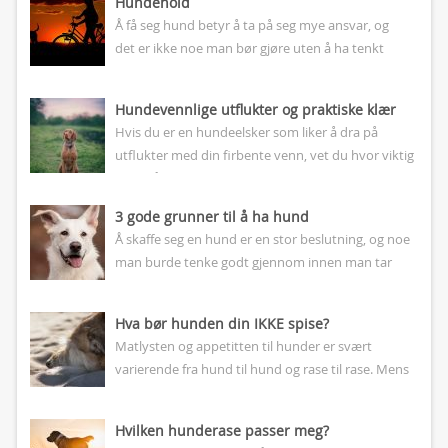
Hundehold
Å få seg hund betyr å ta på seg mye ansvar, og
det er ikke noe man bør gjøre uten å ha tenkt
nøye gjennom...
Hundevennlige utflukter og praktiske klær
Hvis du er en hundeelsker som liker å dra på
utflukter med din firbente venn, vet du hvor viktig
det er å ha praktiske klær...
3 gode grunner til å ha hund
Å skaffe seg en hund er en stor beslutning, og noe
man burde tenke godt gjennom innen man tar
steget. Slett ikke alle passer som...
Hva bør hunden din IKKE spise?
Matlysten og appetitten til hunder er svært
varierende fra hund til hund og rase til rase. Mens
enkelte hunder knapt har matlyst og man
nærmest...
Hvilken hunderase passer meg?