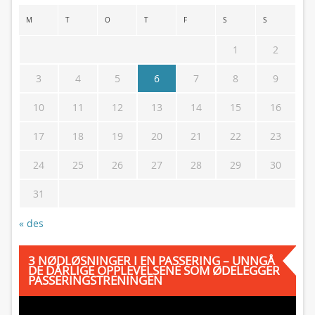
M
T
O
T
F
S
S
1
2
3
4
5
6
7
8
9
10
11
12
13
14
15
16
17
18
19
20
21
22
23
24
25
26
27
28
29
30
31
« des
3 NØDLØSNINGER I EN PASSERING – UNNGÅ
DE DÅRLIGE OPPLEVELSENE SOM ØDELEGGER
PASSERINGSTRENINGEN